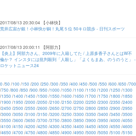
2017/08/13 20:30:04 【小林快】
荒井広宙が銀！小林快が銅！丸尾５位 50キロ競歩 - 日刊スポーツ
2017/08/13 20:00:11 【阿部力】
【炎上】阿部力さん、2009年に入籍してた / 上原多香子さんとはW不
倫か？ インスタには批判殺到「人殺し」「よくもまあ、のうのうと」 -
ロケットニュース24
0
/
50
/
100
/
150
/
200
/
250
/
300
/
350
/
400
/
450
/
500
/
550
/
600
/
650
/
700
/
750
/
800
/
850
/
900
/
950
/
1000
/
1050
/
1100
/
1150
/
1200
/
1250
/
1300
/
1350
/
1400
/
1450
/
1500
/
1550
/
1600
/
1650
/
1700
/
1750
/
1800
/
1850
/
1900
/
1950
/
2000
/
2050
/
2100
/
2150
/
2200
/
2250
/
2300
/
2350
/
2400
/
2450
/
2500
/
2550
/
2600
/
2650
/
2700
/
2750
/
2800
/
2850
/
2900
/
2950
/
3000
/
3050
/
3100
/
3150
/
3200
/
3250
/
3300
/
3350
/
3400
/
3450
/
3500
/
3550
/
3600
/
3650
/
3700
/
3750
/
3800
/
3850
/
3900
/
3950
/
4000
/
4050
/
4100
/
4150
/
4200
/
4250
/
4300
/
4350
/
4400
/
4450
/
4500
/
4550
/
4600
/
4650
/
4700
/
4750
/
4800
/
4850
/
4900
/
4950
/
5000
/
5050
/
5100
/
5150