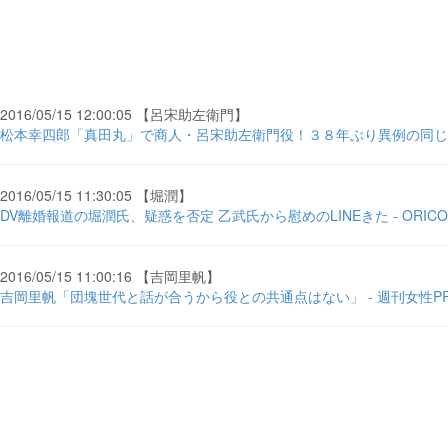
2016/05/15 12:00:05 【呂宋助左衛門】
松本幸四郎「真田丸」で商人・呂宋助左衛門役！３８年ぶり異例の同じ役
2016/05/15 11:30:05 【堀潤】
DV離婚報道の堀潤氏、疑惑を否定 乙武氏から慰めのLINEきた - ORICON
2016/05/15 11:00:16 【吉岡里帆】
吉岡里帆「団塊世代と話が合うから役との共通点はない」 - 週刊女性PRI