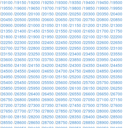
/
19100
/
19150
/
19200
/
19250
/
19300
/
19350
/
19400
/
19450
/
19500
/
19550
/
19600
/
19650
/
19700
/
19750
/
19800
/
19850
/
19900
/
19950
/
20000
/
20050
/
20100
/
20150
/
20200
/
20250
/
20300
/
20350
/
20400
/
20450
/
20500
/
20550
/
20600
/
20650
/
20700
/
20750
/
20800
/
20850
/
20900
/
20950
/
21000
/
21050
/
21100
/
21150
/
21200
/
21250
/
21300
/
21350
/
21400
/
21450
/
21500
/
21550
/
21600
/
21650
/
21700
/
21750
/
21800
/
21850
/
21900
/
21950
/
22000
/
22050
/
22100
/
22150
/
22200
/
22250
/
22300
/
22350
/
22400
/
22450
/
22500
/
22550
/
22600
/
22650
/
22700
/
22750
/
22800
/
22850
/
22900
/
22950
/
23000
/
23050
/
23100
/
23150
/
23200
/
23250
/
23300
/
23350
/
23400
/
23450
/
23500
/
23550
/
23600
/
23650
/
23700
/
23750
/
23800
/
23850
/
23900
/
23950
/
24000
/
24050
/
24100
/
24150
/
24200
/
24250
/
24300
/
24350
/
24400
/
24450
/
24500
/
24550
/
24600
/
24650
/
24700
/
24750
/
24800
/
24850
/
24900
/
24950
/
25000
/
25050
/
25100
/
25150
/
25200
/
25250
/
25300
/
25350
/
25400
/
25450
/
25500
/
25550
/
25600
/
25650
/
25700
/
25750
/
25800
/
25850
/
25900
/
25950
/
26000
/
26050
/
26100
/
26150
/
26200
/
26250
/
26300
/
26350
/
26400
/
26450
/
26500
/
26550
/
26600
/
26650
/
26700
/
26750
/
26800
/
26850
/
26900
/
26950
/
27000
/
27050
/
27100
/
27150
/
27200
/
27250
/
27300
/
27350
/
27400
/
27450
/
27500
/
27550
/
27600
/
27650
/
27700
/
27750
/
27800
/
27850
/
27900
/
27950
/
28000
/
28050
/
28100
/
28150
/
28200
/
28250
/
28300
/
28350
/
28400
/
28450
/
28500
/
28550
/
28600
/
28650
/
28700
/
28750
/
28800
/
28850
/
28900
/
28950