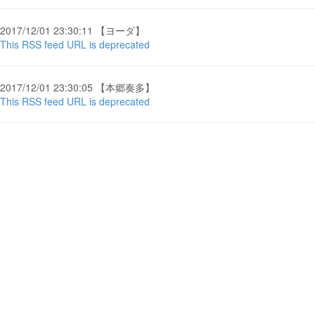
2017/12/01 23:30:11 【ヨーダ】
This RSS feed URL is deprecated
2017/12/01 23:30:05 【本郷奏多】
This RSS feed URL is deprecated