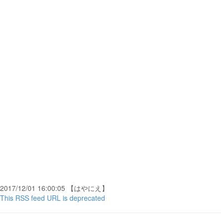
2017/12/01 16:00:05 【はやにえ】
This RSS feed URL is deprecated