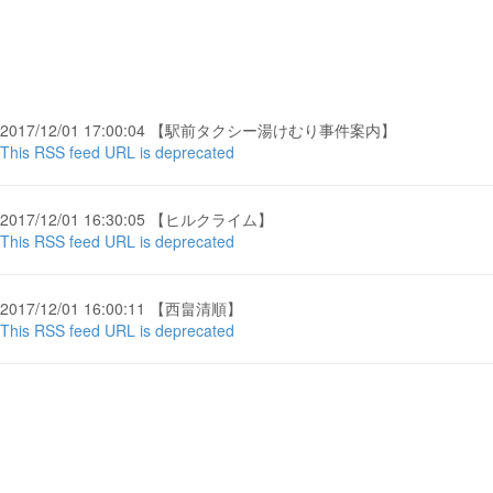
2017/12/01 17:00:04 【駅前タクシー湯けむり事件案内】
This RSS feed URL is deprecated
2017/12/01 16:30:05 【ヒルクライム】
This RSS feed URL is deprecated
2017/12/01 16:00:11 【西畠清順】
This RSS feed URL is deprecated