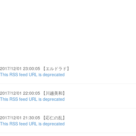
2017/12/01 23:00:05 【エルドラド】
This RSS feed URL is deprecated
2017/12/01 22:00:05 【川越美和】
This RSS feed URL is deprecated
2017/12/01 21:30:05 【応仁の乱】
This RSS feed URL is deprecated