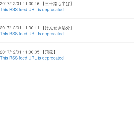
2017/12/01 11:30:16 【三十路も半ば】
This RSS feed URL is deprecated
2017/12/01 11:30:11 【けんせき処分】
This RSS feed URL is deprecated
2017/12/01 11:30:05 【飛燕】
This RSS feed URL is deprecated