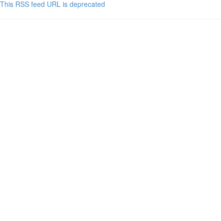
This RSS feed URL is deprecated