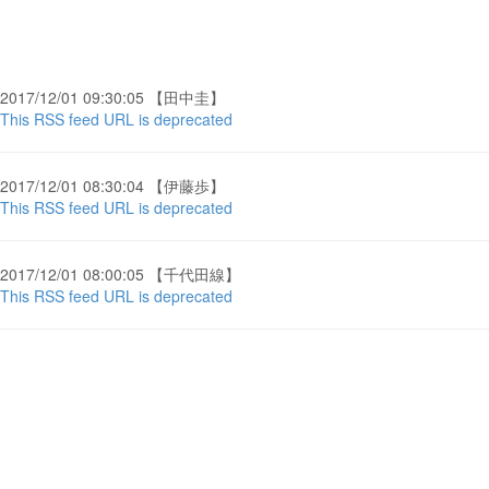
2017/12/01 09:30:05 【田中圭】
This RSS feed URL is deprecated
2017/12/01 08:30:04 【伊藤歩】
This RSS feed URL is deprecated
2017/12/01 08:00:05 【千代田線】
This RSS feed URL is deprecated