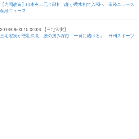
【内閣改造】山本有二元金融担当相が農水相で入閣へ - 産経ニュース -
産経ニュース
2016/08/03 15:00:06 【三宅宏実】
三宅宏実が悲壮決意、腰の痛み深刻「一発に賭ける」 - 日刊スポーツ