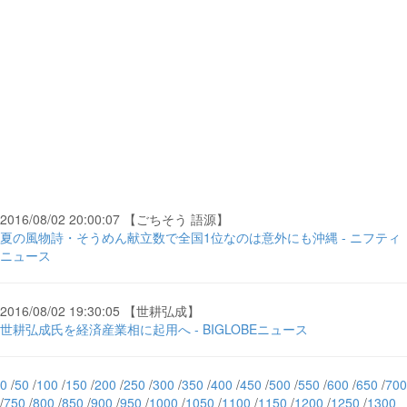
2016/08/02 20:00:07 【ごちそう 語源】
夏の風物詩・そうめん献立数で全国1位なのは意外にも沖縄 - ニフティ
ニュース
2016/08/02 19:30:05 【世耕弘成】
世耕弘成氏を経済産業相に起用へ - BIGLOBEニュース
0
/
50
/
100
/
150
/
200
/
250
/
300
/
350
/
400
/
450
/
500
/
550
/
600
/
650
/
700
/
750
/
800
/
850
/
900
/
950
/
1000
/
1050
/
1100
/
1150
/
1200
/
1250
/
1300