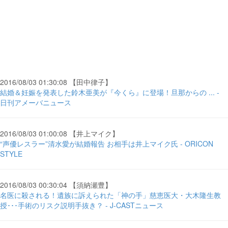
2016/08/03 01:30:08 【田中律子】
結婚＆妊娠を発表した鈴木亜美が『今くら』に登場！旦那からの ... -
日刊アメーバニュース
2016/08/03 01:00:08 【井上マイク】
“声優レスラー”清水愛が結婚報告 お相手は井上マイク氏 - ORICON
STYLE
2016/08/03 00:30:04 【須納瀬豊】
名医に殺される！遺族に訴えられた「神の手」慈恵医大・大木隆生教
授･･･手術のリスク説明手抜き？ - J-CASTニュース