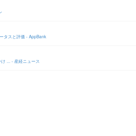
ン
と評価 - AppBank
.. - 産経ニュース