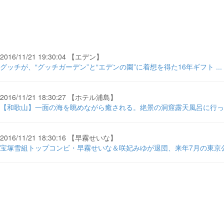
2016/11/21 19:30:04 【エデン】
グッチが、“グッチガーデン”と“エデンの園”に着想を得た16年ギフト ... - Fas
2016/11/21 18:30:27 【ホテル浦島】
【和歌山】一面の海を眺めながら癒される。絶景の洞窟露天風呂に行ってきた
2016/11/21 18:30:16 【早霧せいな】
宝塚雪組トップコンビ・早霧せいな＆咲妃みゆが退団、来年7月の東京公演