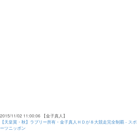
2015/11/02 11:00:06 【金子真人】
【天皇賞・秋】ラブリー所有・金子真人ＨＤが８大競走完全制覇 - スポ
ーツニッポン