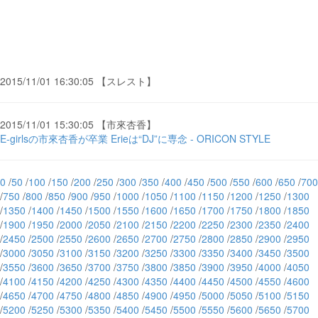
2015/11/01 16:30:05 【スレスト】
2015/11/01 15:30:05 【市來杏香】
E-girlsの市來杏香が卒業 Erieは“DJ”に専念 - ORICON STYLE
0
/
50
/
100
/
150
/
200
/
250
/
300
/
350
/
400
/
450
/
500
/
550
/
600
/
650
/
700
/
750
/
800
/
850
/
900
/
950
/
1000
/
1050
/
1100
/
1150
/
1200
/
1250
/
1300
/
1350
/
1400
/
1450
/
1500
/
1550
/
1600
/
1650
/
1700
/
1750
/
1800
/
1850
/
1900
/
1950
/
2000
/
2050
/
2100
/
2150
/
2200
/
2250
/
2300
/
2350
/
2400
/
2450
/
2500
/
2550
/
2600
/
2650
/
2700
/
2750
/
2800
/
2850
/
2900
/
2950
/
3000
/
3050
/
3100
/
3150
/
3200
/
3250
/
3300
/
3350
/
3400
/
3450
/
3500
/
3550
/
3600
/
3650
/
3700
/
3750
/
3800
/
3850
/
3900
/
3950
/
4000
/
4050
/
4100
/
4150
/
4200
/
4250
/
4300
/
4350
/
4400
/
4450
/
4500
/
4550
/
4600
/
4650
/
4700
/
4750
/
4800
/
4850
/
4900
/
4950
/
5000
/
5050
/
5100
/
5150
/
5200
/
5250
/
5300
/
5350
/
5400
/
5450
/
5500
/
5550
/
5600
/
5650
/
5700