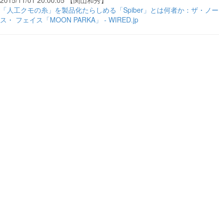
2015/11/01 20:00:05 【関山和秀】
「人工クモの糸」を製品化たらしめる「Spiber」とは何者か：ザ・ノー
ス・ フェイス「MOON PARKA」 - WIRED.jp