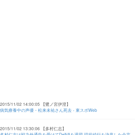
2015/11/02 14:00:05 【鷺ノ宮伊澄】
病気療養中の声優・松来未祐さん死去 - 東スポWeb
2015/11/02 13:30:06 【多村仁志】
多村仁志は戦力外通告を受けてDeNAを退団 現役続行を決意した金言 -