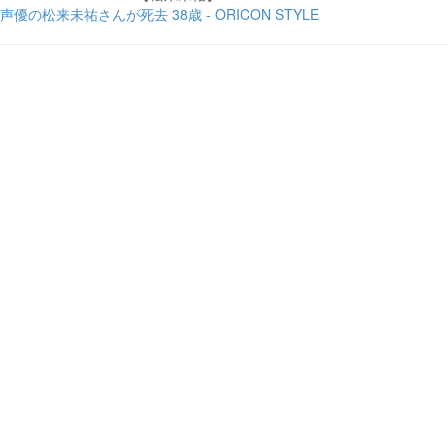
声優の松来未祐さんが死去 38歳 - ORICON STYLE