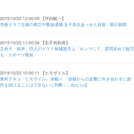
2015/10/22 12:00:05 【坪内駿一】
売春クラブ主催の都立中教諭逮捕 女子高生あっせん容疑 - 朝日新聞
2015/10/22 11:00:04 【右手有鉤骨】
立命大・桜井、巨人のドラ１候補急浮上「ホンマに？」質問攻めで疲労
も - スポーツ報知
2015/10/22 10:00:11 【ヒモザイル】
東村アキコ「ヒモザイル」休載へ 「皆様からの反響に向き合わずに創
作を続けることはできないと判断」 - ねとらぼ