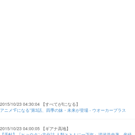
2015/10/23 04:30:04 【すべてがfになる】
アニメ“Fになる”第3話、四季の妹・未来が登場 - ウオーカープラス
2015/10/23 04:00:05 【ギアナ高地】
【手帖】『ヒョウタン文化誌 人類とともに一万年』湯浅浩史著 - 産経