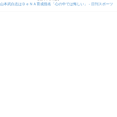
山本武白志はＤｅＮＡ育成指名「心の中では悔しい」 - 日刊スポーツ