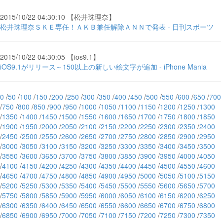
2015/10/22 04:30:10 【松井珠理奈】
松井珠理奈ＳＫＥ専任！ＡＫＢ兼任解除ＡＮＮで発表 - 日刊スポーツ
2015/10/22 04:30:05 【ios9.1】
iOS9.1がリリース～150以上の新しい絵文字が追加 - iPhone Mania
0
/
50
/
100
/
150
/
200
/
250
/
300
/
350
/
400
/
450
/
500
/
550
/
600
/
650
/
700
/
750
/
800
/
850
/
900
/
950
/
1000
/
1050
/
1100
/
1150
/
1200
/
1250
/
1300
/
1350
/
1400
/
1450
/
1500
/
1550
/
1600
/
1650
/
1700
/
1750
/
1800
/
1850
/
1900
/
1950
/
2000
/
2050
/
2100
/
2150
/
2200
/
2250
/
2300
/
2350
/
2400
/
2450
/
2500
/
2550
/
2600
/
2650
/
2700
/
2750
/
2800
/
2850
/
2900
/
2950
/
3000
/
3050
/
3100
/
3150
/
3200
/
3250
/
3300
/
3350
/
3400
/
3450
/
3500
/
3550
/
3600
/
3650
/
3700
/
3750
/
3800
/
3850
/
3900
/
3950
/
4000
/
4050
/
4100
/
4150
/
4200
/
4250
/
4300
/
4350
/
4400
/
4450
/
4500
/
4550
/
4600
/
4650
/
4700
/
4750
/
4800
/
4850
/
4900
/
4950
/
5000
/
5050
/
5100
/
5150
/
5200
/
5250
/
5300
/
5350
/
5400
/
5450
/
5500
/
5550
/
5600
/
5650
/
5700
/
5750
/
5800
/
5850
/
5900
/
5950
/
6000
/
6050
/
6100
/
6150
/
6200
/
6250
/
6300
/
6350
/
6400
/
6450
/
6500
/
6550
/
6600
/
6650
/
6700
/
6750
/
6800
/
6850
/
6900
/
6950
/
7000
/
7050
/
7100
/
7150
/
7200
/
7250
/
7300
/
7350