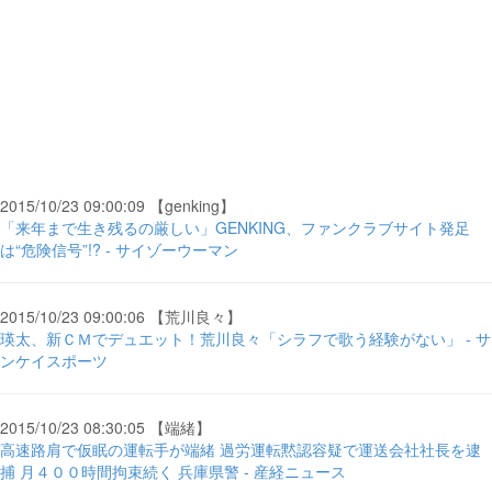
2015/10/23 09:00:09 【genking】
「来年まで生き残るの厳しい」GENKING、ファンクラブサイト発足
は“危険信号”!? - サイゾーウーマン
2015/10/23 09:00:06 【荒川良々】
瑛太、新ＣＭでデュエット！荒川良々「シラフで歌う経験がない」 - サ
ンケイスポーツ
2015/10/23 08:30:05 【端緒】
高速路肩で仮眠の運転手が端緒 過労運転黙認容疑で運送会社社長を逮
捕 月４００時間拘束続く 兵庫県警 - 産経ニュース