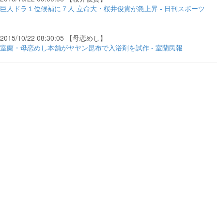
巨人ドラ１位候補に７人 立命大・桜井俊貴が急上昇 - 日刊スポーツ
2015/10/22 08:30:05 【母恋めし】
室蘭・母恋めし本舗がヤヤン昆布で入浴剤を試作 - 室蘭民報