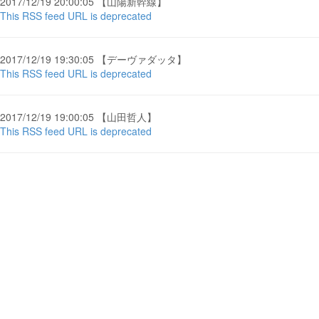
2017/12/19 20:00:05 【山陽新幹線】
This RSS feed URL is deprecated
2017/12/19 19:30:05 【デーヴァダッタ】
This RSS feed URL is deprecated
2017/12/19 19:00:05 【山田哲人】
This RSS feed URL is deprecated