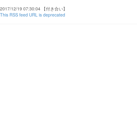
2017/12/19 07:30:04 【付き合い】
This RSS feed URL is deprecated