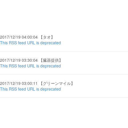
2017/12/19 04:00:04 【タオ】
This RSS feed URL is deprecated
2017/12/19 03:30:04 【臓器提供】
This RSS feed URL is deprecated
2017/12/19 03:00:11 【グリーンマイル】
This RSS feed URL is deprecated