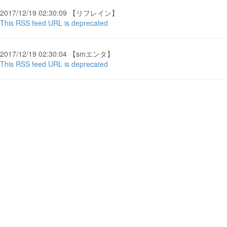
2017/12/19 02:30:09 【リフレイン】
This RSS feed URL is deprecated
2017/12/19 02:30:04 【smエンタ】
This RSS feed URL is deprecated