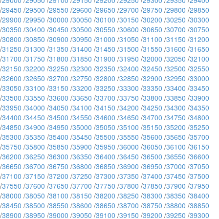
/
29000
/
29050
/
29100
/
29150
/
29200
/
29250
/
29300
/
29350
/
29400
/
29450
/
29500
/
29550
/
29600
/
29650
/
29700
/
29750
/
29800
/
29850
/
29900
/
29950
/
30000
/
30050
/
30100
/
30150
/
30200
/
30250
/
30300
/
30350
/
30400
/
30450
/
30500
/
30550
/
30600
/
30650
/
30700
/
30750
/
30800
/
30850
/
30900
/
30950
/
31000
/
31050
/
31100
/
31150
/
31200
/
31250
/
31300
/
31350
/
31400
/
31450
/
31500
/
31550
/
31600
/
31650
/
31700
/
31750
/
31800
/
31850
/
31900
/
31950
/
32000
/
32050
/
32100
/
32150
/
32200
/
32250
/
32300
/
32350
/
32400
/
32450
/
32500
/
32550
/
32600
/
32650
/
32700
/
32750
/
32800
/
32850
/
32900
/
32950
/
33000
/
33050
/
33100
/
33150
/
33200
/
33250
/
33300
/
33350
/
33400
/
33450
/
33500
/
33550
/
33600
/
33650
/
33700
/
33750
/
33800
/
33850
/
33900
/
33950
/
34000
/
34050
/
34100
/
34150
/
34200
/
34250
/
34300
/
34350
/
34400
/
34450
/
34500
/
34550
/
34600
/
34650
/
34700
/
34750
/
34800
/
34850
/
34900
/
34950
/
35000
/
35050
/
35100
/
35150
/
35200
/
35250
/
35300
/
35350
/
35400
/
35450
/
35500
/
35550
/
35600
/
35650
/
35700
/
35750
/
35800
/
35850
/
35900
/
35950
/
36000
/
36050
/
36100
/
36150
/
36200
/
36250
/
36300
/
36350
/
36400
/
36450
/
36500
/
36550
/
36600
/
36650
/
36700
/
36750
/
36800
/
36850
/
36900
/
36950
/
37000
/
37050
/
37100
/
37150
/
37200
/
37250
/
37300
/
37350
/
37400
/
37450
/
37500
/
37550
/
37600
/
37650
/
37700
/
37750
/
37800
/
37850
/
37900
/
37950
/
38000
/
38050
/
38100
/
38150
/
38200
/
38250
/
38300
/
38350
/
38400
/
38450
/
38500
/
38550
/
38600
/
38650
/
38700
/
38750
/
38800
/
38850
/
38900
/
38950
/
39000
/
39050
/
39100
/
39150
/
39200
/
39250
/
39300