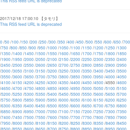
This RSS feed URL is deprecated
2017/12/18 17:00:10 【タモリ】
This RSS feed URL is deprecated
0
/
50
/
100
/
150
/
200
/
250
/
300
/
350
/
400
/
450
/
500
/
550
/
600
/
650
/
700
/
750
/
800
/
850
/
900
/
950
/
1000
/
1050
/
1100
/
1150
/
1200
/
1250
/
1300
/
1350
/
1400
/
1450
/
1500
/
1550
/
1600
/
1650
/
1700
/
1750
/
1800
/
1850
/
1900
/
1950
/
2000
/
2050
/
2100
/
2150
/
2200
/
2250
/
2300
/
2350
/
2400
/
2450
/
2500
/
2550
/
2600
/
2650
/
2700
/
2750
/
2800
/
2850
/
2900
/
2950
/
3000
/
3050
/
3100
/
3150
/
3200
/
3250
/
3300
/
3350
/
3400
/
3450
/
3500
/
3550
/
3600
/
3650
/
3700
/
3750
/
3800
/
3850
/
3900
/
3950
/
4000
/
4050
/
4100
/
4150
/
4200
/
4250
/
4300
/
4350
/
4400
/
4450
/
4500
/4550 /
4600
/
4650
/
4700
/
4750
/
4800
/
4850
/
4900
/
4950
/
5000
/
5050
/
5100
/
5150
/
5200
/
5250
/
5300
/
5350
/
5400
/
5450
/
5500
/
5550
/
5600
/
5650
/
5700
/
5750
/
5800
/
5850
/
5900
/
5950
/
6000
/
6050
/
6100
/
6150
/
6200
/
6250
/
6300
/
6350
/
6400
/
6450
/
6500
/
6550
/
6600
/
6650
/
6700
/
6750
/
6800
/
6850
/
6900
/
6950
/
7000
/
7050
/
7100
/
7150
/
7200
/
7250
/
7300
/
7350
/
7400
/
7450
/
7500
/
7550
/
7600
/
7650
/
7700
/
7750
/
7800
/
7850
/
7900
/
7950
/
8000
/
8050
/
8100
/
8150
/
8200
/
8250
/
8300
/
8350
/
8400
/
8450
/
8500
/
8550
/
8600
/
8650
/
8700
/
8750
/
8800
/
8850
/
8900
/
8950
/
9000