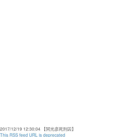
2017/12/19 12:30:04 【関光彦死刑囚】
This RSS feed URL is deprecated