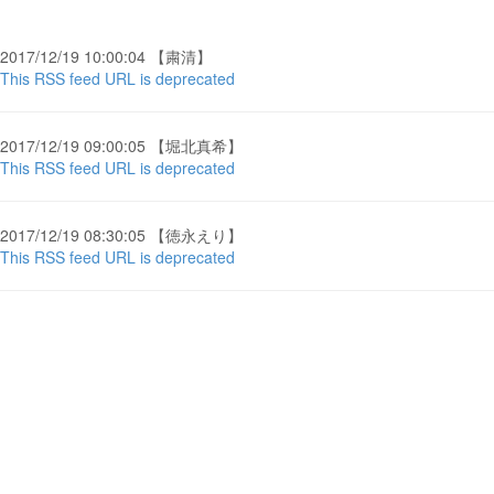
2017/12/19 10:00:04 【粛清】
This RSS feed URL is deprecated
2017/12/19 09:00:05 【堀北真希】
This RSS feed URL is deprecated
2017/12/19 08:30:05 【徳永えり】
This RSS feed URL is deprecated