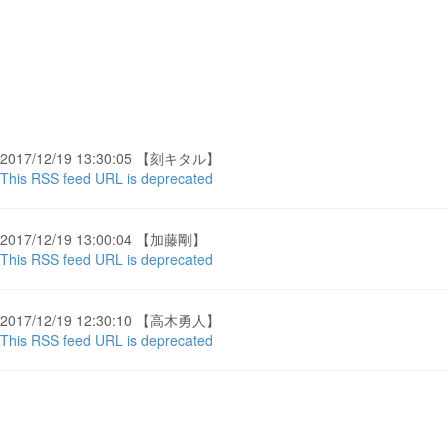
2017/12/19 13:30:05 【刻キタル】
This RSS feed URL is deprecated
2017/12/19 13:00:04 【加藤剛】
This RSS feed URL is deprecated
2017/12/19 12:30:10 【高木勇人】
This RSS feed URL is deprecated