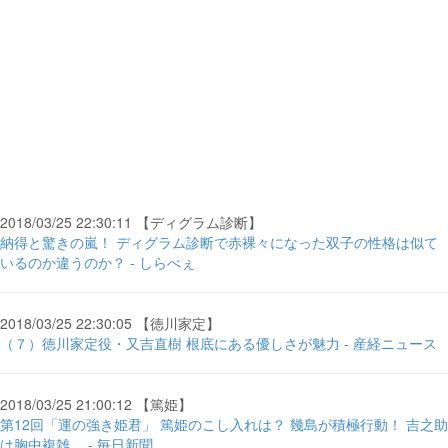
2018/03/25 22:30:11 【ディグラム診断】
納得と驚きの嵐！ ディグラム診断で赤裸々になった双子の性格は似て
いるのか違うのか？ - しらべぇ
2018/03/25 22:30:05 【徳川家定】
（７）徳川家定役・又吉直樹 根底にある優しさが魅力 - 産経ニュース
2018/03/25 21:00:12 【篤姫】
第12回「運の強き姫君」 篤姫のこし入れは？ 幾島が積極行動！ 吉之助
は胸中複雑… - 毎日新聞