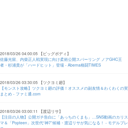
2018/03/26 04:00:05 【ビッグボディ】
佐藤光留、内柴正人戦実現に向け柔術公開スパーリング ノアGHC王
者・杉浦貴が「ハードヒット」登場 - Abema格闘TIMES
2018/03/26 03:30:05 【ツクヨミ廻】
【モンスト攻略】ツクヨミ廻の評価！オススメの副友情＆わくわくの実
まとめ - ファミ通.com
2018/03/26 03:00:11 【渡辺リサ】
【注目の人物】公開ガチ告白に「あっちのくまも」…SNS動画のカリス
マ＆「Popteen」次世代“神7”候補・渡辺リサが気になる！ - モデルプレ