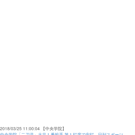
2018/03/25 11:00:04 【中央学院】
中央学院「二刀流」大谷１番投手 第１打席で安打 - 日刊スポーツ