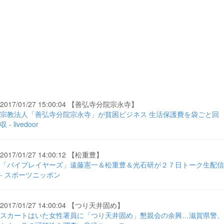
2017/01/27 15:00:04 【善弘寺分院宗永寺】
宗教法人「善弘寺分院宗永寺」が貧困ビジネス 生活保護費を袋ごと回
収 - livedoor
2017/01/27 14:00:12 【松重豊】
「バイプレイヤーズ」遠藤憲一＆松重豊＆光石研が２７日トーク生配信
- スポーツニッポン
2017/01/27 14:00:04 【つり天井固め】
スカートはいた女性署員に「つり天井固め」懇親会の余興…滋賀県警、