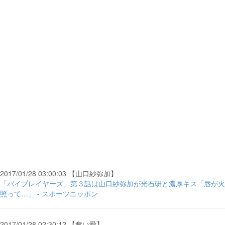
2017/01/28 03:00:03 【山口紗弥加】
「バイプレイヤーズ」第３話は山口紗弥加が光石研と濃厚キス「唇が火
照って…」 - スポーツニッポン
2017/01/28 02:30:12 【奪い愛】