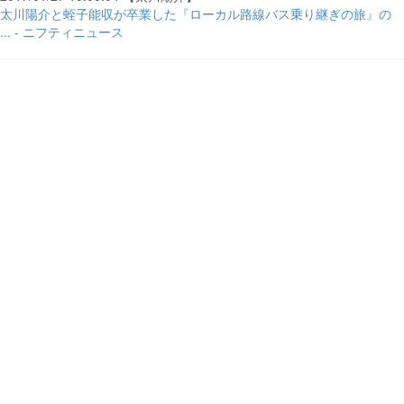
太川陽介と蛭子能収が卒業した『ローカル路線バス乗り継ぎの旅』の
... - ニフティニュース