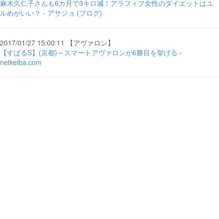
麻木久仁子さんも6カ月で3キロ減！アラフィフ女性のダイエットはユ
ルめがいい？ - アサジョ (ブログ)
2017/01/27 15:00:11 【アヴァロン】
【すばるS】(京都)～スマートアヴァロンが6勝目を挙げる -
netkeiba.com