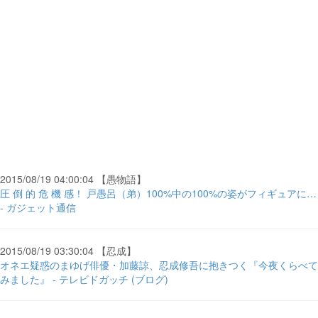
2015/08/19 04:00:04 【愚物語】
圧 倒 的 危 機 感！ 戸愚呂（弟）100%中の100%の姿がフィギュアに…
- ガジェット通信
2015/08/19 03:30:04 【忍成】
オネエ疑惑のまゆげ俳優・加藤諒、忍成修吾に抱きつく『今夜くらべて
みました』 - テレビドガッチ (ブログ)