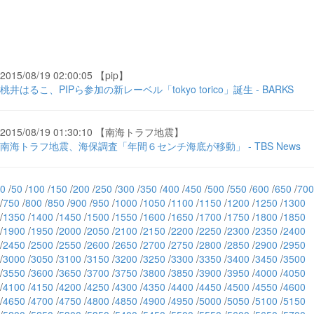
2015/08/19 02:00:05 【pip】
桃井はるこ、PIPら参加の新レーベル「tokyo torico」誕生 - BARKS
2015/08/19 01:30:10 【南海トラフ地震】
南海トラフ地震、海保調査「年間６センチ海底が移動」 - TBS News
0
/
50
/
100
/
150
/
200
/
250
/
300
/
350
/
400
/
450
/
500
/
550
/
600
/
650
/
700
/
750
/
800
/
850
/
900
/
950
/
1000
/
1050
/
1100
/
1150
/
1200
/
1250
/
1300
/
1350
/
1400
/
1450
/
1500
/
1550
/
1600
/
1650
/
1700
/
1750
/
1800
/
1850
/
1900
/
1950
/
2000
/
2050
/
2100
/
2150
/
2200
/
2250
/
2300
/
2350
/
2400
/
2450
/
2500
/
2550
/
2600
/
2650
/
2700
/
2750
/
2800
/
2850
/
2900
/
2950
/
3000
/
3050
/
3100
/
3150
/
3200
/
3250
/
3300
/
3350
/
3400
/
3450
/
3500
/
3550
/
3600
/
3650
/
3700
/
3750
/
3800
/
3850
/
3900
/
3950
/
4000
/
4050
/
4100
/
4150
/
4200
/
4250
/
4300
/
4350
/
4400
/
4450
/
4500
/
4550
/
4600
/
4650
/
4700
/
4750
/
4800
/
4850
/
4900
/
4950
/
5000
/
5050
/
5100
/
5150