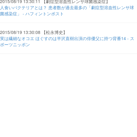
2015/08/19 13:30:11 【劇症型溶血性レンサ球菌感染症】
人食いバクテリアとは？ 患者数が過去最多の「劇症型溶血性レンサ球
菌感染症」 - ハフィントンポスト
2015/08/19 13:30:08 【松永博史】
実は繊細なオコエ ほぐすのは半沢直樹出演の俳優父に持つ背番14 - ス
ポーツニッポン