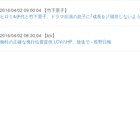
2016/04/02 09:00:04 【竹下景子】
ヒロミ&伊代と竹下景子、ドラマ出演の息子に｢成長を｣｢寝坊しないように
2016/04/02 08:30:04 【lcv】
御柱の正確な曳行位置提供 LCVのHP、放送で - 長野日報