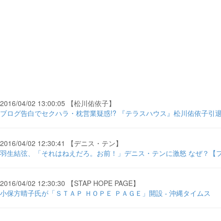
2016/04/02 13:00:05 【松川佑依子】
ブログ告白でセクハラ・枕営業疑惑!? 『テラスハウス』松川佑依子引退に見る有名
2016/04/02 12:30:41 【デニス・テン】
羽生結弦、「それはねえだろ。お前！」デニス・テンに激怒 なぜ？【フ
2016/04/02 12:30:30 【STAP HOPE PAGE】
小保方晴子氏が「ＳＴＡＰ ＨＯＰＥ ＰＡＧＥ」開設 - 沖縄タイムス