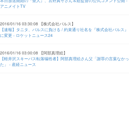
本日放送開始の『亜人』、宮野真守さん＆総監督の公式コメント公開 -
アニメイトTV
2016/01/16 03:30:08 【株式会社バルス】
【速報】タニタ、バルスに負ける / 約束通り社名を『株式会社バルス』
に変更 - ロケットニュース24
2016/01/16 03:00:08 【阿部真理絵】
【軽井沢スキーバス転落犠牲者】阿部真理絵さん父「謝罪の言葉なかっ
た」 - 産経ニュース