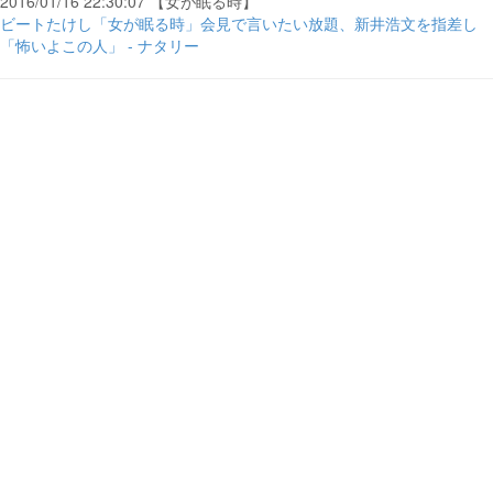
2016/01/16 22:30:07 【女が眠る時】
ビートたけし「女が眠る時」会見で言いたい放題、新井浩文を指差し
「怖いよこの人」 - ナタリー