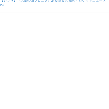
【ジブリ】『天空の城ラピュタ』あるある80連発 - ロケットニュース
24