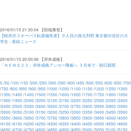
2016/01/15 21:30:04 【田端勇登】
【軽井沢スキーバス転落犠牲者】９人目の身元判明 東京都渋谷区の大
学生 - 産経ニュース
2016/01/15 20:00:06 【岸井成格】
「ＮＥＷＳ２３」岸井成格アンカー降板へ ３月末で - 朝日新聞
0
/
50
/
100
/
150
/
200
/
250
/
300
/
350
/
400
/
450
/
500
/
550
/
600
/
650
/
700
/
750
/
800
/
850
/
900
/
950
/
1000
/
1050
/
1100
/
1150
/
1200
/
1250
/
1300
/
1350
/
1400
/
1450
/
1500
/
1550
/
1600
/
1650
/
1700
/
1750
/
1800
/
1850
/
1900
/
1950
/
2000
/
2050
/
2100
/
2150
/
2200
/
2250
/
2300
/
2350
/
2400
/
2450
/
2500
/
2550
/
2600
/
2650
/
2700
/
2750
/
2800
/
2850
/
2900
/
2950
/
3000
/
3050
/
3100
/
3150
/
3200
/
3250
/
3300
/
3350
/
3400
/
3450
/
3500
/
3550
/
3600
/
3650
/
3700
/
3750
/
3800
/
3850
/
3900
/
3950
/
4000
/
4050
/
4100
/
4150
/
4200
/
4250
/
4300
/
4350
/
4400
/
4450
/
4500
/
4550
/
4600
/
4650
/
4700
/
4750
/
4800
/
4850
/
4900
/
4950
/
5000
/
5050
/
5100
/
5150