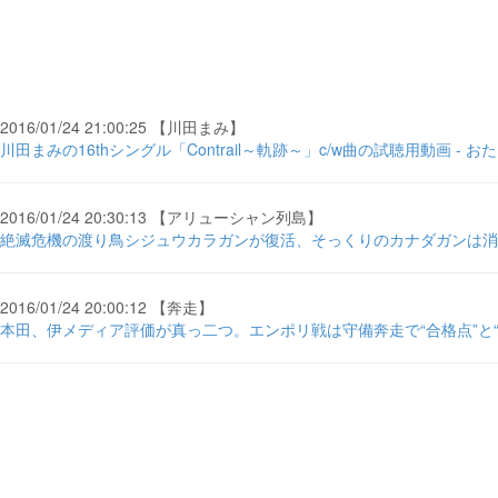
2016/01/24 21:00:25 【川田まみ】
川田まみの16thシングル「Contrail～軌跡～」c/w曲の試聴用動画 - お
2016/01/24 20:30:13 【アリューシャン列島】
絶滅危機の渡り鳥シジュウカラガンが復活、そっくりのカナダガンは消え
2016/01/24 20:00:12 【奔走】
本田、伊メディア評価が真っ二つ。エンポリ戦は守備奔走で“合格点”と“酷