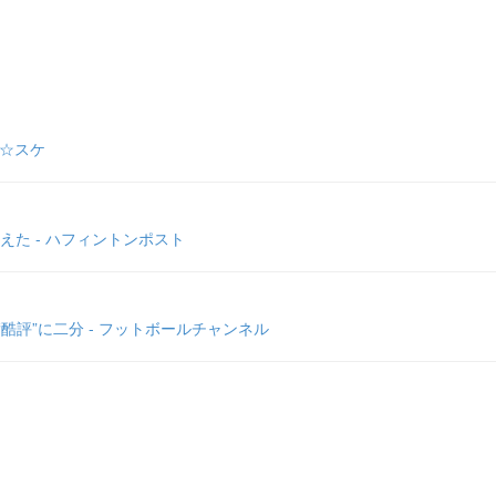
た☆スケ
た - ハフィントンポスト
評”に二分 - フットボールチャンネル