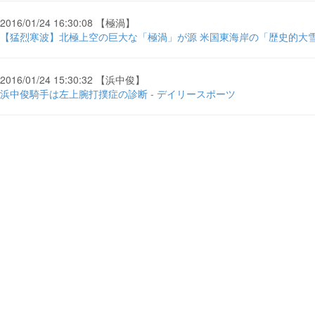
2016/01/24 16:30:08 【極渦】
【猛烈寒波】北極上空の巨大な「極渦」が源 米国東海岸の「歴史的大雪」
2016/01/24 15:30:32 【浜中俊】
浜中俊騎手は左上腕打撲症の診断 - デイリースポーツ