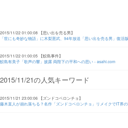
2015/11/22 01:00:08 【思い出を売る男】
「世にも奇妙な物語」に木梨憲武、94年放送「思い出を売る男」復活版で
2015/11/22 01:00:05 【鮫島事件】
鮫島有美子「歌声の響」披露 両陛下の平和への思い - asahi.com
2015/11/21の人気キーワード
2015/11/21 23:00:06 【ズンドコベロンチョ】
藤木直人が崩れ落ちる？名作「ズンドコベロンチョ」リメイクでIT界の寵