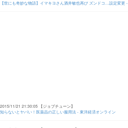
【世にも奇妙な物語】イマキヨさん酒井敏也再び ズンドコ…設定変更 -
2015/11/21 21:30:05 【ジョブチューン】
知らないとヤバい！医薬品の正しい服用法 - 東洋経済オンライン