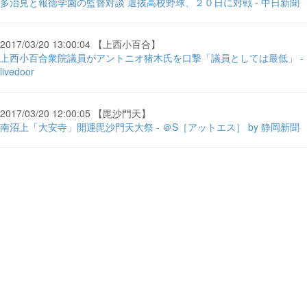
多治見と報徳学園の監督対談 選抜高校野球、２０日に対戦 - 中日新聞
2017/03/20 13:00:04 【上西小百合】
上西小百合衆院議員がアントニオ猪木氏を口撃「議員としては最低」 -
livedoor
2017/03/20 12:00:05 【毘沙門天】
南沼上「大安寺」開運毘沙門天大祭 - ＠S［アットエス］ by 静岡新聞