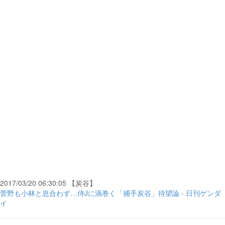
2017/03/20 06:30:05 【炭谷】
菅野も小林と息合わず…侍Jに渦巻く「捕手炭谷」待望論 - 日刊ゲンダ
イ