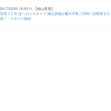
2017/03/20 19:30:11 【細山貴嶺】
芸歴２２年“ぽっちゃりキャラ”細山貴嶺が慶大卒業と同時に芸能界を引
退！ - スポーツ報知