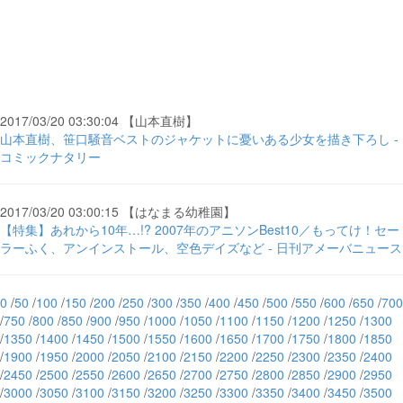
2017/03/20 03:30:04 【山本直樹】
山本直樹、笹口騒音ベストのジャケットに憂いある少女を描き下ろし -
コミックナタリー
2017/03/20 03:00:15 【はなまる幼稚園】
【特集】あれから10年…!? 2007年のアニソンBest10／もってけ！セー
ラーふく、アンインストール、空色デイズなど - 日刊アメーバニュース
0
/
50
/
100
/
150
/
200
/
250
/
300
/
350
/
400
/
450
/
500
/
550
/
600
/
650
/
700
/
750
/
800
/
850
/
900
/
950
/
1000
/
1050
/
1100
/
1150
/
1200
/
1250
/
1300
/
1350
/
1400
/
1450
/
1500
/
1550
/
1600
/
1650
/
1700
/
1750
/
1800
/
1850
/
1900
/
1950
/
2000
/
2050
/
2100
/
2150
/
2200
/
2250
/
2300
/
2350
/
2400
/
2450
/
2500
/
2550
/
2600
/
2650
/
2700
/
2750
/
2800
/
2850
/
2900
/
2950
/
3000
/
3050
/
3100
/
3150
/
3200
/
3250
/
3300
/
3350
/
3400
/
3450
/
3500