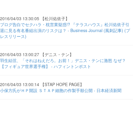
2016/04/03 13:30:05 【松川佑依子】
ブログ告白でセクハラ・枕営業疑惑!? 『テラスハウス』松川佑依子引
退に見る有名番組出演のリスクは？ - Business Journal (風刺記事) (プ
レスリリース)
2016/04/03 13:00:27 【デニス・テン】
羽生結弦、「それはねえだろ。お前！」デニス・テンに激怒 なぜ？
【フィギュア世界選手権】 - ハフィントンポスト
2016/04/03 13:00:14 【STAP HOPE PAGE】
小保方氏がＨＰ開設 ＳＴＡＰ細胞の作製手順公開 - 日本経済新聞