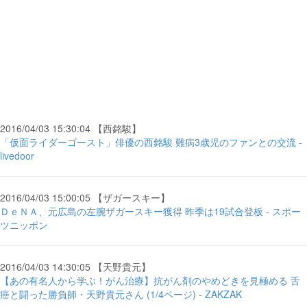
2016/04/03 15:30:04 【西銘駿】
「仮面ライダーゴースト」俳優の西銘駿 難病3歳児のファンとの交流 -
livedoor
2016/04/03 15:00:05 【ザガースキー】
ＤｅＮＡ、元広島の左腕ザガースキー獲得 昨季は19試合登板 - スポー
ツニッポン
2016/04/03 14:30:05 【天野貴元】
【あの有名人から学ぶ！がん治療】抗がん剤のやめどきを見極める 舌
癌と闘った勝負師・天野貴元さん (1/4ページ) - ZAKZAK