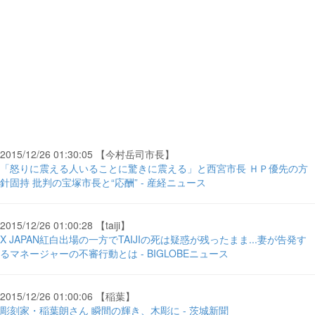
2015/12/26 01:30:05 【今村岳司市長】
「怒りに震える人いることに驚きに震える」と西宮市長 ＨＰ優先の方
針固持 批判の宝塚市長と“応酬” - 産経ニュース
2015/12/26 01:00:28 【taiji】
X JAPAN紅白出場の一方でTAIJIの死は疑惑が残ったまま...妻が告発す
るマネージャーの不審行動とは - BIGLOBEニュース
2015/12/26 01:00:06 【稲葉】
彫刻家・稲葉朗さん 瞬間の輝き、木彫に - 茨城新聞