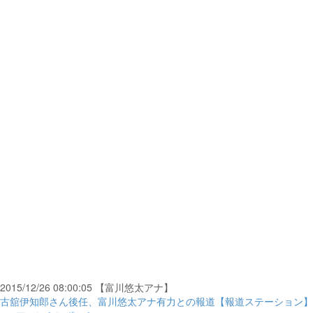
2015/12/26 08:00:05 【富川悠太アナ】
古舘伊知郎さん後任、富川悠太アナ有力との報道【報道ステーション】