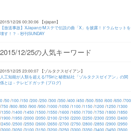
2015/12/26 00:30:06 【xjapan】
【放送事故】XJapanがMステで伝説の曲「X」を披露！ドラムセットを
壊す！？ - 秒刊SUNDAY
2015/12/25の人気キーワード
2015/12/25 23:00:07 【ゾルタクスゼイアン】
人工知能が人類を超える!?Siriと秘密結社「ゾルタクスゼイアン」の関
係とは - テレビドガッチ (ブログ)
0
/
50
/
100
/
150
/
200
/
250
/
300
/
350
/
400
/
450
/
500
/
550
/
600
/
650
/
700
/
750
/
800
/
850
/
900
/
950
/
1000
/
1050
/
1100
/
1150
/
1200
/
1250
/
1300
/
1350
/
1400
/
1450
/
1500
/
1550
/
1600
/
1650
/
1700
/
1750
/
1800
/
1850
/
1900
/
1950
/
2000
/
2050
/
2100
/
2150
/
2200
/
2250
/
2300
/
2350
/
2400
/
2450
/
2500
/
2550
/
2600
/
2650
/
2700
/
2750
/
2800
/
2850
/
2900
/
2950
/
3000
/
3050
/
3100
/
3150
/
3200
/
3250
/
3300
/
3350
/
3400
/
3450
/
3500