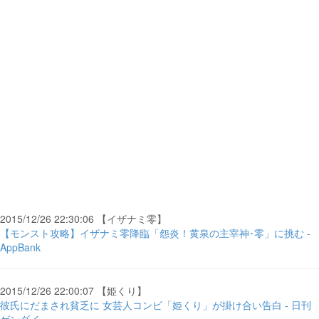
2015/12/26 22:30:06 【イザナミ零】
【モンスト攻略】イザナミ零降臨「怨炎！黄泉の主宰神･零」に挑む -
AppBank
2015/12/26 22:00:07 【姫くり】
彼氏にだまされ貧乏に 女芸人コンビ「姫くり」が掛け合い告白 - 日刊