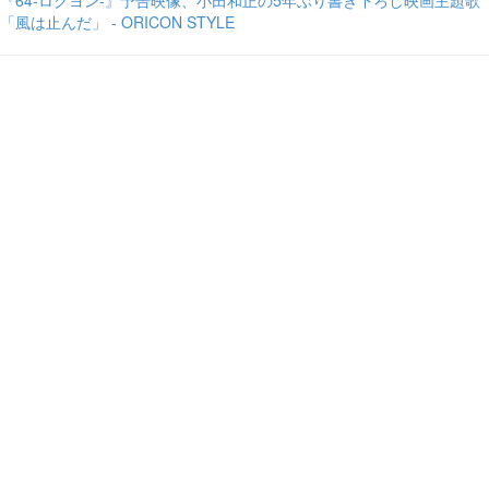
『64-ロクヨン-』予告映像、小田和正の5年ぶり書き下ろし映画主題歌
「風は止んだ」 - ORICON STYLE