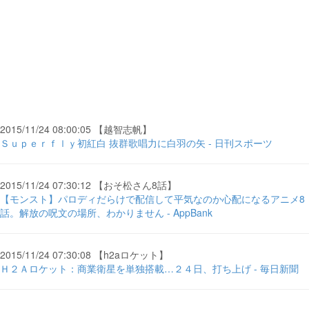
2015/11/24 08:00:05 【越智志帆】
Ｓｕｐｅｒｆｌｙ初紅白 抜群歌唱力に白羽の矢 - 日刊スポーツ
2015/11/24 07:30:12 【おそ松さん8話】
【モンスト】パロディだらけで配信して平気なのか心配になるアニメ8
話。解放の呪文の場所、わかりません - AppBank
2015/11/24 07:30:08 【h2aロケット】
Ｈ２Ａロケット：商業衛星を単独搭載…２４日、打ち上げ - 毎日新聞