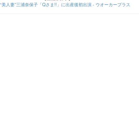
“美人妻”三浦奈保子「Qさま!!」に出産後初出演 - ウオーカープラス