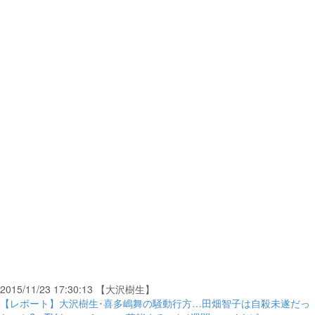
2015/11/23 17:30:13 【大沢樹生】
【レポート】大沢樹生･喜多嶋舞の騒動行方…田畑智子は自殺未遂だっ