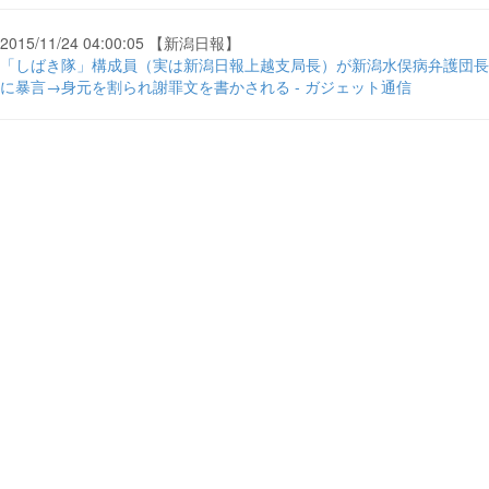
2015/11/24 04:00:05 【新潟日報】
「しばき隊」構成員（実は新潟日報上越支局長）が新潟水俣病弁護団長
に暴言→身元を割られ謝罪文を書かされる - ガジェット通信