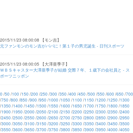
2015/11/23 08:00:08 【モン吉】
元ファンモンのモン吉がパパに！第１子の男児誕生 - 日刊スポーツ
2015/11/23 08:00:05 【大澤亜季子】
ＷＢＳキャスター大澤亜季子が結婚 交際７年、１歳下の会社員と - ス
ポーツニッポン
0
/
50
/
100
/
150
/
200
/
250
/
300
/
350
/
400
/
450
/
500
/
550
/
600
/
650
/
700
/
750
/
800
/
850
/
900
/
950
/
1000
/
1050
/
1100
/
1150
/
1200
/
1250
/
1300
/
1350
/
1400
/
1450
/
1500
/
1550
/
1600
/
1650
/
1700
/
1750
/
1800
/
1850
/
1900
/
1950
/
2000
/
2050
/
2100
/
2150
/
2200
/
2250
/
2300
/
2350
/
2400
/
2450
/
2500
/
2550
/
2600
/
2650
/
2700
/
2750
/
2800
/
2850
/
2900
/
2950
/
3000
/
3050
/
3100
/
3150
/
3200
/
3250
/
3300
/
3350
/
3400
/
3450
/
3500
/
3550
/
3600
/
3650
/
3700
/
3750
/
3800
/
3850
/
3900
/
3950
/
4000
/
4050