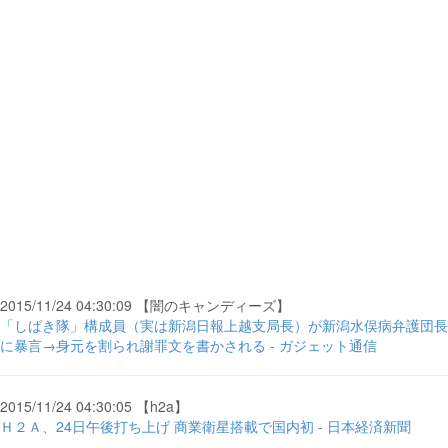
2015/11/24 04:30:09 【闇のキャンディーズ】
「しばき隊」構成員（実は新潟日報上越支局長）が新潟水俣病弁護団長
に暴言→身元を割られ謝罪文を書かされる - ガジェット通信
2015/11/24 04:30:05 【h2a】
Ｈ２Ａ、24日午後打ち上げ 商業衛星搭載で国内初 - 日本経済新聞