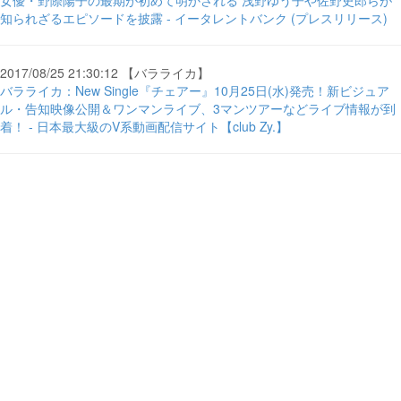
女優・野際陽子の最期が初めて明かされる 浅野ゆう子や佐野史郎らが
知られざるエピソードを披露 - イータレントバンク (プレスリリース)
2017/08/25 21:30:12 【バラライカ】
バラライカ：New Single『チェアー』10月25日(水)発売！新ビジュア
ル・告知映像公開＆ワンマンライブ、3マンツアーなどライブ情報が到
着！ - 日本最大級のV系動画配信サイト【club Zy.】